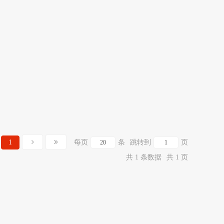
1
每页
条
跳转到
页
共 1 条数据
共 1 页