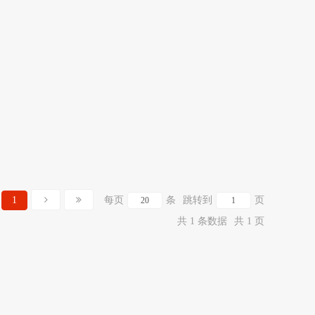
1
每页
条
跳转到
页
共 1 条数据
共 1 页