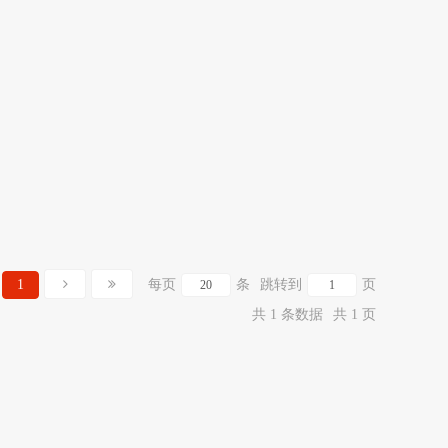
1
每页
条
跳转到
页
共 1 条数据
共 1 页